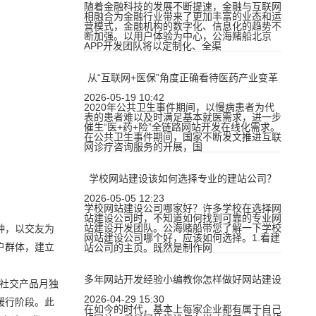
随着金融科技的发展不断提速，金融与互联网
相融合为金融行业带来了更加丰富的业态和运
营模式，金融机构的数字化、信息化的趋势不
断加强。以用户体验为中心，公海赌船北京
APP开发团队将以定制化、全渠
从“互联网+医保”角度正确看待医药产业变革
2026-05-19 10:42
2020年公共卫生事件期间，以慢病患者为代
表的患者难以及时满足基本就医需求，进一步
催生“医+药+险”全链路网站开发在线化需求。
在公共卫生事件期间，国家不断发文推进互联
网诊疗咨询服务的开展，国
学校网站建设该如何选择专业的建站公司？
2026-05-05 12:23
学校网站建设公司哪家好？许多学校在选择网
站建设公司时，不知道如何找到可靠的专业网
站建设开发团队。公海赌船带您了解一下学校
种，以交友为
网站建设公司哪个好，应该如何选择。1.看建
户群体，建立
站公司的主页。既然是制作网
多年网站开发经验小编教你怎样做好网站建设
发社交产品月独
2026-04-29 15:30
长缓行阶段。此
在如今的时代，基本上每家企业都有属于自己