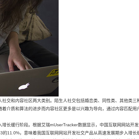
人社交和内容社区两大类别。陌生人社交包括婚恋类、同性类、其他类三
随着介质和算法的进步而内容社区更多是以兴趣为导向，通过内容匹配用
长缓行阶段。根据艾瑞mUserTracker数据显示，中国互联网网站开
9年Q3的11.0%，意味着我国互联网网站开发社交产品从高速发展期步入增