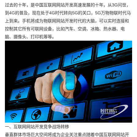
过去的十年，是中国互联网网站开发高速发展的十年，从3G问世，
到4G的普及，现在处于4G时代转向5G的关口，5G万物物联时代马
上到来。手机将成为物联网网站开发时代的大脑，可以实时连接和
控制其它所有可联网设备，比如汽车、空调、冰箱、热水器、电
脑、摄像头、打印机等等。
一、互联网网站开发竞争战场转移
垂直群体市场巨大空间将成为企业关注重点随着中国互联网网站开