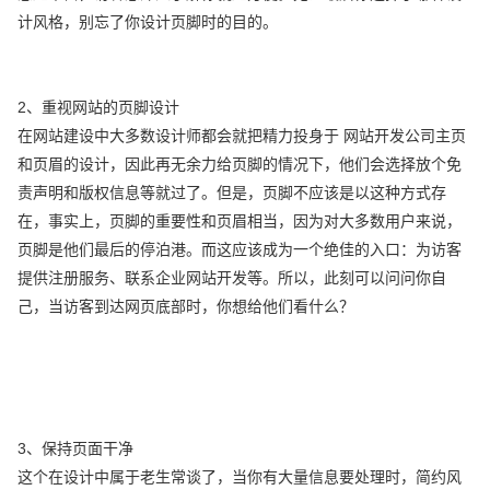
计风格，别忘了你设计页脚时的目的。
2、重视网站的页脚设计
在网站建设中大多数设计师都会就把精力投身于 网站开发公司主页
和页眉的设计，因此再无余力给页脚的情况下，他们会选择放个免
责声明和版权信息等就过了。但是，页脚不应该是以这种方式存
在，事实上，页脚的重要性和页眉相当，因为对大多数用户来说，
页脚是他们最后的停泊港。而这应该成为一个绝佳的入口：为访客
提供注册服务、联系企业网站开发等。所以，此刻可以问问你自
己，当访客到达网页底部时，你想给他们看什么？
3、保持页面干净
这个在设计中属于老生常谈了，当你有大量信息要处理时，简约风