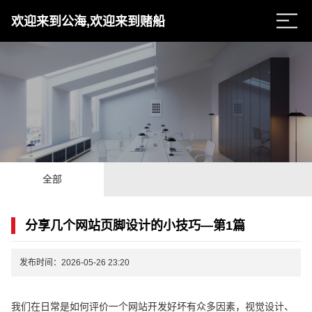
欢迎来到公海,欢迎来到赌船
全部
分享几个网站页脚设计的小技巧—第1篇
发布时间：2026-05-26 23:20
我们在日常是如何评价一个网站开发好坏有众多因素，视觉设计、