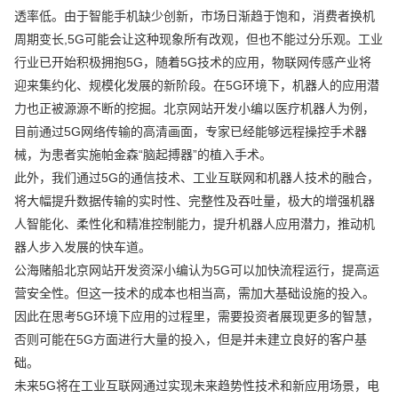
透率低。由于智能手机缺少创新，市场日渐趋于饱和，消费者换机
周期变长,5G可能会让这种现象所有改观，但也不能过分乐观。工业
行业已开始积极拥抱5G，随着5G技术的应用，物联网传感产业将
迎来集约化、规模化发展的新阶段。在5G环境下，机器人的应用潜
力也正被源源不断的挖掘。北京网站开发小编以医疗机器人为例，
目前通过5G网络传输的高清画面，专家已经能够远程操控手术器
械，为患者实施帕金森“脑起搏器”的植入手术。
此外，我们通过5G的通信技术、工业互联网和机器人技术的融合，
将大幅提升数据传输的实时性、完整性及吞吐量，极大的增强机器
人智能化、柔性化和精准控制能力，提升机器人应用潜力，推动机
器人步入发展的快车道。
公海赌船北京网站开发资深小编认为5G可以加快流程运行，提高运
营安全性。但这一技术的成本也相当高，需加大基础设施的投入。
因此在思考5G环境下应用的过程里，需要投资者展现更多的智慧，
否则可能在5G方面进行大量的投入，但是并未建立良好的客户基
础。
未来5G将在工业互联网通过实现未来趋势性技术和新应用场景，电