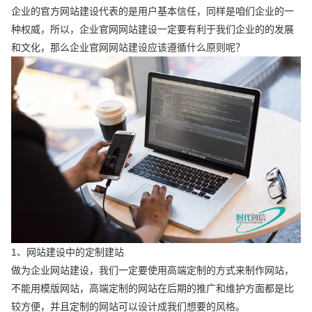
企业的官方网站建设代表的是用户基本信任，同样是咱们企业的一
种权威，所以，企业官网网站建设一定要有利于我们企业的的发展
和文化，那么企业官网网站建设应该遵循什么原则呢？
1、网站建设中的定制建站
做为企业网站建设，我们一定要使用高端定制的方式来制作网站，
不能用模版网站，高端定制的网站在后期的推广和维护方面都是比
较方便，并且定制的网站可以设计成我们想要的风格。