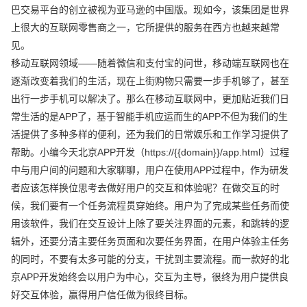
巴交易平台的创立被视为亚马逊的中国版。现如今，该集团是世界
上很大的互联网零售商之一，它所提供的服务在西方也越来越常
见。
移动互联网领域——随着微信和支付宝的问世，移动端互联网也在
逐渐改变着我们的生活，现在上街购物只需要一步手机够了，甚至
出行一步手机可以解决了。那么在移动互联网中，更加贴近我们日
常生活的是APP了，基于智能手机应运而生的APP不但为我们的生
活提供了多种多样的便利，还为我们的日常娱乐和工作学习提供了
帮助。小编今天北京APP开发（https://{{domain}}/app.html）过程
中与用户间的问题和大家聊聊，用户在使用APP过程中，作为研发
者应该怎样换位思考去做好用户的交互和体验呢？在做交互的时
候，我们要有一个任务流程贯穿始终。用户为了完成某些任务而使
用该软件，我们在交互设计上除了要关注界面的元素，和跳转的逻
辑外，还要分清主要任务页面和次要任务界面，在用户体验主任务
的同时，不要有太多可能的分支，干扰到主要流程。而一款好的北
京APP开发始终会以用户为中心，交互为主导，很终为用户提供良
好交互体验，赢得用户信任做为很终目标。