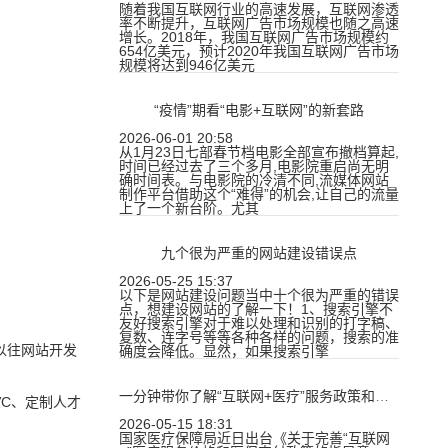
随着我国互联网行业的高速发展，互联网渗透
率不断提升，互联网广告市场规模也随之高速
增长。2018年，我国互联网广告市场规模约
654亿美元，预计2020年我国互联网广告市场
规模将达到946亿美元
“疫情”期看“电影+互联网”的新套路
2026-06-01 20:58
从1月23日七部春节档电影全部宣布撤档算起,
时间已经过去了三个多月,电影院重启尚无明
确时间表。与电影院的冷清不同,流媒体网站
制作平台借助这个“难得”的机会,让自己的流量
上了一个新台阶。尤其
九个很为严重的网站建设错误点
2026-05-25 15:37
以下是网站建设问题当中十个很为严重的错误
点，想建设网站的了解一下！1、搜索引擎不
友好搜索引擎对于难以处理和识别的打字稿、
复数、连字号等等各种各样的问题，搜索的准
以往网站开发
确度会降低。显然，如果搜索引擎
一分钟带你了解“互联网+医疗”服务政策和趋势
C、定制人才
2026-05-15 18:31
国家医疗保障局近日出台《关于完善“互联网