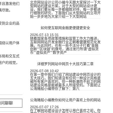
北京网站设计公司小编今天跟大家探讨一下大
并且激发他们
型网站的建设方案，对于大型的网站设计建
设，我们要从每一步都细致对待，每一步都进
漓尽致。
行细致的研究，下面我们从大型网站的立项开
始一步步地为大家介绍一下大型网站
受到企业的品
如何使互联网金融更便捷更安全
2026-07-13 15:31
随着国家各项政策措施和监管工作大力推进，
互联网网站开发金融行业正朝着健康规范化发
围绕以用户体
展。与此同时，也有一些不法分子打着“金融
创新”“区块链”的旗号，通过发行所谓“虚拟货
币”“虚拟资产”“数字资产
布局和交互式
用户的视觉，
详细罗列网站中网页十大技巧第二章
2026-07-08 10:42
在第一章中我们介绍了网站建设中网页设计的
五大技巧，我们知道没有任何一种设计风格是
被所有客户喜欢的，但一种新潮而不前卫的网
站建设风格是能被最多人所接受的。下面就让
公海赌船小编带你了解下：第六
公海赌船小编教你如何让用户喜欢上你的网站
顾问聊聊
立即咨询
2026-07-07 17:26
在了解网站建设设计怎样让用户喜欢之前，你