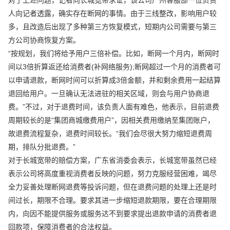
人向记者透露，确实存在断网的事情。由于三线整改，影响用户较
多，且改造后出现了多种第三方恢复模式，短期内公司需要与第三
方公司协商恢复方案。
“按规划，我们将给予用户三倍补偿。比如，断网一个月内，断网时
间以3倍折算返还给消费者(补网络服务);断网超过一个月的消费者可
以申请退款，断网时间可以折算成3倍金额，并和剩余费用一起结算
退回给用户。一旦确认无法进驻的相关区域，则会与用户协商退
费。”不过，对于退费时间，该负责人面有难色，他表示，目前退费
周期较长的是“集团商城缴费用户”，因相关费用缴纳至集团账户，
故退费流程复杂，退费时间较长。“我们会尽很大努力缩短退费周
期，排队分批退费。”
对于长城宽带的赔偿方案，广东省消委会表示，长城宽带虽然已经
表示公司将高度重视消费者反映的问题，努力克服经营困难，竭尽
全力妥善处理断网退费等投诉问题，但在退费问题的处理上还是时
间过长，期限不合理。要求其进一步缩短退款期限，要在合理期限
内，向因不能提供服务或服务达不到要求提出退款申请的消费者退
回款项，保障消费者的合法权益。