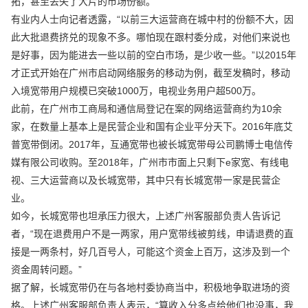
拓，甚至丢失了大片的市场份额。
有业内人士向记者透露，“以前三大运营商在城中村的份额不大，因
此大批退费挤兑的现象不多。哪怕现在跟村委分成，对他们来说也
是好事，因为能进去一些以前的空白市场，是少收一些。”以2015年
才正式开始在广州市启动网络服务的移动为例，截至发稿时，移动
入境宽带用户规模已突破1000万，电视业务用户超500万。
此前，在广州市工商局和通信局登记在案的网络运营商约为10余
家，在数量上基本上是民营企业和国有企业平分天下。2016年底艾
普宽带倒闭。2017年，互通宽带也被长城宽带母公司鹏博士电信传
媒有限公司收购。至2018年，广州市市面上只剩下e家宽、有线电
视、三大运营商以及长城宽带，其中只有长城宽带一家是民营企
业。
如今，长城宽带也坦承压力很大，上述广州客服部负责人告诉记
者，“现在退费用户不是一两家，用户宽带线被剪线，申请退费的直
接是一两条村，好几百号人，可能这个资金上百万，这涉及到一个
资金周转问题。”
据了解，长城宽带仍在与各地村委协商当中，积极地争取进场的资
格。上述广州客服部负责人表示，“算收入分多点给他们也没事，我