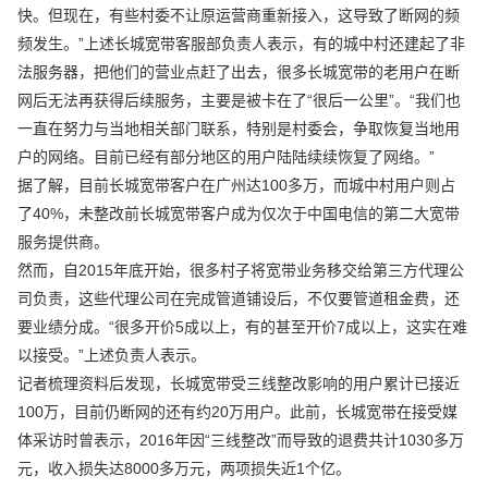
快。但现在，有些村委不让原运营商重新接入，这导致了断网的频
频发生。”上述长城宽带客服部负责人表示，有的城中村还建起了非
法服务器，把他们的营业点赶了出去，很多长城宽带的老用户在断
网后无法再获得后续服务，主要是被卡在了“很后一公里”。“我们也
一直在努力与当地相关部门联系，特别是村委会，争取恢复当地用
户的网络。目前已经有部分地区的用户陆陆续续恢复了网络。”
据了解，目前长城宽带客户在广州达100多万，而城中村用户则占
了40%，未整改前长城宽带客户成为仅次于中国电信的第二大宽带
服务提供商。
然而，自2015年底开始，很多村子将宽带业务移交给第三方代理公
司负责，这些代理公司在完成管道铺设后，不仅要管道租金费，还
要业绩分成。“很多开价5成以上，有的甚至开价7成以上，这实在难
以接受。”上述负责人表示。
记者梳理资料后发现，长城宽带受三线整改影响的用户累计已接近
100万，目前仍断网的还有约20万用户。此前，长城宽带在接受媒
体采访时曾表示，2016年因“三线整改”而导致的退费共计1030多万
元，收入损失达8000多万元，两项损失近1个亿。