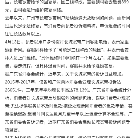
后，长城宽带给予的回复是，因三线整改，需要到村委去缴费399
元，由村委进行维护恢复网络。
去年以来，广州市长城宽带用户陆续遭遇无故断网的问题，而断网
过后也是无法修复，有消费者向记者投诉爆料称，申请退费的时间
往往长达数月以上。
4月13日，记者以用户身份拨打长城宽带广州客服电话，表示家里
遭到断网。客服同样给予了“可能是三线整改的原因”，并表示会安
排人员上门维修。“具体维修时间可能在一个月左右”，如果需要退
费，要走流程。但具体退费时间，客服并未给予准确答复。
据广东省消委会统计，近年来，关于长城宽带的投诉日益增加。
2015年-2017年，仅省和广深两地消委会受理长城宽带投诉达
26651件，三年来年平均增长率高达78.13%。广东省消委会统计分
析，消费者对长城宽带反映很强烈的问题包括：误导消费者办理宽
带;无法提供服务却不及时退款;拖延处理断网消费者的退款申请，甚
至拒绝退款;退费时间长达数月乃至半年以上;退费计算不合理等。广
东省消委会告诉记者，近期广东省消委会启动长城宽带投诉问题专
项监督。
对于上述问题，记者向长城宽带求证，该公司广州客服部一位负责