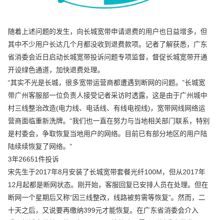
随着上述问题的发生，向长城宽带申请退费的用户也日益增多，但
其中不少用户长达几个月都没收到退费款项。记者了解获悉，广东
省消委会近日启动长城宽带投诉问题专项监督，督促长城宽带开通
开设绿色通道，加快退费处理。
“其实不光是长城，很多宽带运营商都遭遇到断网的问题。”长城宽
带广州客服部一位负责人接受记者采访时透露，这是由于广州城中
村三线整治改造(电力线、电话线、有线电视线)，宽带网线网络运
营商面临重新洗牌。“我们也一直在努力与当地相关部门联系，特别
是村委会，争取恢复当地用户的网络。目前已有部分地区的用户陆
陆续续恢复了网络。”
3年26651件投诉
宋先生于2017年8月安装了长城宽带套餐光纤100M，但从2017年
12月起都是断网状态。刚开始，客服回复已安排人员在处理。但在
断网一个星期后又称“因三线整改，线路被剪需等恢复”。然而，二
十天之后，又说要再缴纳399元才能恢复。在广东省消委会介入