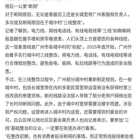
很后一公里“断网”
对于断网原因，无论是客服员工还是长城宽带广州客服部负责人，
多次提及断网原因在于城中村“三线整改”。
记者了解到，电力线、网线电话线、有线电视线等“三线”如蜘蛛网
般盘踞在握手楼和狭窄巷道里，人们头顶上方是密匝的各种线缆，
这一现象曾经是广州市各城中村的“标配”。2015年底开始，广州开
始着手实行城中村三线整改，将电力线、电话线、有线电视线等进
行合理规划整改，避免偷电、偷网、私拉线路等行为造成的安全隐
患。
不过，在三线整改过程中，广州部分城中村重新制定规则。在一些
城中村，包括长城宽带在内的多家民营宽带运营商没有获得村里三
线改造的参建资格，新的线路没法接入导致了部分老用户网络出现
了长时间断网问题。此外，由于城中村宽带需要沿楼宇而建，涉及
到产权问题，运营商进入城中村内运营，还需要得到村委会的许
可。白云区梓元岗社区区委会某负责人也向记者表示，要参加“三
线”基础整治的企业，一定要在街道办进行备案。
“在整改初期，也有消费者投诉断网的事情，但正常剪线接线都会很