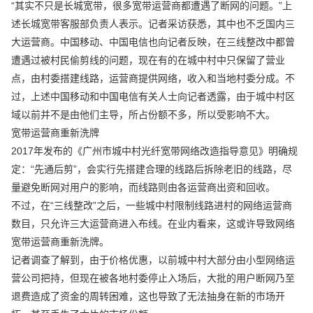
“其实不只是长城宽带，很多宽带运营商都遭遇了断网的问题。”上
述长城宽带客服部负责人表示。记者采访获悉，其中也不乏国内三
大运营商。中国移动、中国电信也向记者反映，在三线整改中都曾
遭遇过被村民偷剪线的问题，现在有的在城中村中只保留了营业
点，由村委搭建线路，运营商提供网络，收入和当地村委分成。不
过，上述中国移动和中国电信有关人士向记者透露，由于城中村区
域以前并不是由他们主导，所占份额不多，所以受影响不大。
宽带运营商重新洗牌
2017年发布的《广州市城中村光纤宽带网络改造指导意见》明确规
定：“先通后剪”，会实行先搭建合理的线路后拆除老旧的线路，尽
量避免断网对用户的影响，而线路则由各运营商出资和回收。
不过，在“三线整改”之后，一些城中村限制线路进村的网络运营商
数目，只允许三大运营商进入布线。在业内看来，这或许导致网络
宽带运营商重新洗牌。
记者调查了解到，由于价格优惠，以前城中村大部分由小型网络运
营公司把持，但现在被各地村委停止入场后，大批的用户断网乃至
退费造成了资金的周转困难，这也导致了无法抽身在新的市场开