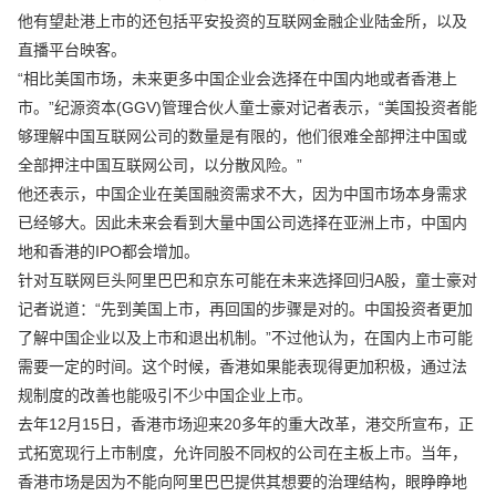
他有望赴港上市的还包括平安投资的互联网金融企业陆金所，以及
直播平台映客。
“相比美国市场，未来更多中国企业会选择在中国内地或者香港上
市。”纪源资本(GGV)管理合伙人童士豪对记者表示，“美国投资者能
够理解中国互联网公司的数量是有限的，他们很难全部押注中国或
全部押注中国互联网公司，以分散风险。”
他还表示，中国企业在美国融资需求不大，因为中国市场本身需求
已经够大。因此未来会看到大量中国公司选择在亚洲上市，中国内
地和香港的IPO都会增加。
针对互联网巨头阿里巴巴和京东可能在未来选择回归A股，童士豪对
记者说道：“先到美国上市，再回国的步骤是对的。中国投资者更加
了解中国企业以及上市和退出机制。”不过他认为，在国内上市可能
需要一定的时间。这个时候，香港如果能表现得更加积极，通过法
规制度的改善也能吸引不少中国企业上市。
去年12月15日，香港市场迎来20多年的重大改革，港交所宣布，正
式拓宽现行上市制度，允许同股不同权的公司在主板上市。当年，
香港市场是因为不能向阿里巴巴提供其想要的治理结构，眼睁睁地