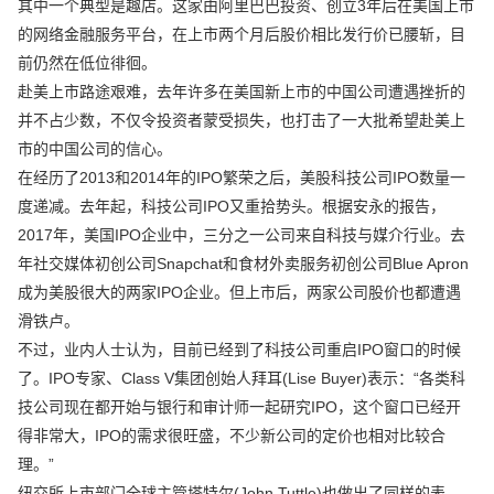
其中一个典型是趣店。这家由阿里巴巴投资、创立3年后在美国上市
的网络金融服务平台，在上市两个月后股价相比发行价已腰斩，目
前仍然在低位徘徊。
赴美上市路途艰难，去年许多在美国新上市的中国公司遭遇挫折的
并不占少数，不仅令投资者蒙受损失，也打击了一大批希望赴美上
市的中国公司的信心。
在经历了2013和2014年的IPO繁荣之后，美股科技公司IPO数量一
度递减。去年起，科技公司IPO又重拾势头。根据安永的报告，
2017年，美国IPO企业中，三分之一公司来自科技与媒介行业。去
年社交媒体初创公司Snapchat和食材外卖服务初创公司Blue Apron
成为美股很大的两家IPO企业。但上市后，两家公司股价也都遭遇
滑铁卢。
不过，业内人士认为，目前已经到了科技公司重启IPO窗口的时候
了。IPO专家、Class V集团创始人拜耳(Lise Buyer)表示：“各类科
技公司现在都开始与银行和审计师一起研究IPO，这个窗口已经开
得非常大，IPO的需求很旺盛，不少新公司的定价也相对比较合
理。”
纽交所上市部门全球主管塔特尔(John Tuttle)也做出了同样的表