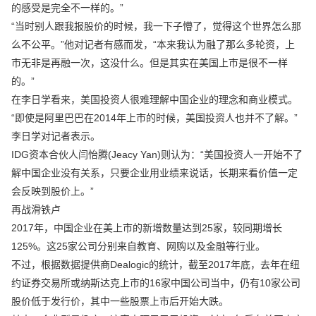
的感受是完全不一样的。”
“当时别人跟我报股价的时候，我一下子懵了，觉得这个世界怎么那
么不公平。”他对记者有感而发，“本来我认为融了那么多轮资，上
市无非是再融一次，这没什么。但是其实在美国上市是很不一样
的。”
在李日学看来，美国投资人很难理解中国企业的理念和商业模式。
“即使是阿里巴巴在2014年上市的时候，美国投资人也并不了解。”
李日学对记者表示。
IDG资本合伙人闫怡腾(Jeacy Yan)则认为：“美国投资人一开始不了
解中国企业没有关系，只要企业用业绩来说话，长期来看价值一定
会反映到股价上。”
再战滑铁卢
2017年，中国企业在美上市的新增数量达到25家，较同期增长
125%。这25家公司分别来自教育、网购以及金融等行业。
不过，根据数据提供商Dealogic的统计，截至2017年底，去年在纽
约证券交易所或纳斯达克上市的16家中国公司当中，仍有10家公司
股价低于发行价，其中一些股票上市后开始大跌。