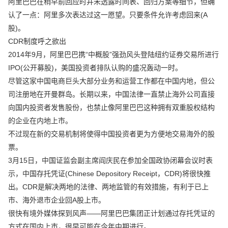
阿里巴巴在稍早前回应时并未透露时间表、回归方案等细节，但确
认了一点：阿里多次表达过这一愿望。只要条件允许考虑回来(A
股)。
CDR制度呼之欲出
2014年9月，阿里巴巴携“中概股”强劲风头登陆纽约证券交易所进行
IPO(公开募股)，美国投资者排队认购的盛况轰动一时。
尽管这家中国电商巨头大部分业务和运营工作都在中国内地，但公
司注册地在开曼群岛。长期以来，中国法律一直禁止海外公司直接
向国内投资者发售股份，也禁止像阿里巴巴这种拥有双重股权结构
的企业在内地上市。
不过现在新的交易机制将使得中国投资者更为方便地交易海外的股
票。
3月15日，中国证监会副主席阎庆民在参加全国政协闭幕会议时表
示，中国存托凭证(Chinese Depository Receipt，CDR)将很快推
出。CDR是解决两地的法律、两地监管的有效措施，有利于已上
市、海外退市企业回A股上市。
很快有境外媒体探到风声——阿里巴巴集团正计划通过存托凭证的
方式在国内上市，很早可能在今年中期进行。