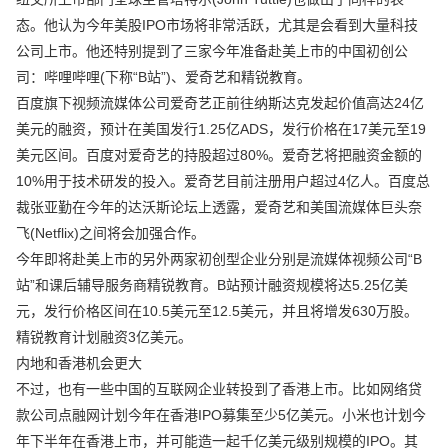
态。他认为今年美股IPO市场将非常活跃，尤其是会看到大量科技
公司上市。他还特别提到了三家今年准备赴美上市的中国初创公
司：哔哩哔哩(下称“B站”)、爱奇艺和精锐教育。
百度旗下视频流媒体公司爱奇艺正前往纳斯达克发起价值高达24亿
美元的融资，预计在美国发行1.25亿ADS，发行价格在17美元至19
美元区间。百度对爱奇艺的持股超过80%。爱奇艺将把融资金额的
10%用于技术研发的投入。爱奇艺目前注册用户超过4亿人。百度总
裁张亚勤在今年的达沃斯论坛上透露，爱奇艺和美国流媒体巨头奈
飞(Netflix)之间将会加强合作。
今年即将赴美上市的另外两家初创型企业分别是流媒体视频公司“B
站”和课后辅导服务商精锐教育。B站预计融资规模将达5.25亿美
元，发行价格区间在10.5美元至12.5美元，并且将增发630万股。
精锐教育计划融资3亿美元。
内地和香港机会更大
不过，也有一些中国的互联网企业转投到了香港上市。比如网络贷
款公司点融网计划今年在香港IPO募集至少5亿美元。小米也计划今
年下半年在香港上市，并可能造一起千亿美元级别规模的IPO。其