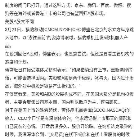
制度的闸门已打开，通过这种方式，京东、腾讯、百度、微博、搜
狗等在海外或者香港上市的公司也有望回归A股市场。
美股A股大不同
3月21日，猎豹移动(CMCM.NYSE)CEO傅盛在北京的水立方纵身跳
入池中，以“泳往直前”的姿势博眼球，猎豹乘机连发5款机器人产
品。
在谈到回归A股时，傅盛表示，也愿意尝试，但还是要看主管机构的
态度和计划。
傅盛近日在接受媒体采访时表示：“如果猎豹没有上市，重新选择的
话，可能会选择国内。美股和A股是两个极端，冰与火，国内过于虚
高，海外对中概股是容易产生折扣的。”
在傅盛看来，美股和A股的股民构成不同，在美国大部分是机构投资
者，主要会聚焦公司基本面，国内则以散户为主，容易跟风。
对于在美国上市的跌宕起伏，奢侈品电商寺库(SECO.NASDAQ)创
始人、CEO李日学是有深刻体会的，他永远记得上市那天的情形和
自己复杂的心情。“开盘后没多久，股价开始跌。在纳斯达克敲钟的
时候，我深深体会到，(交易员)在楼下喊价和在楼上看股价的时候