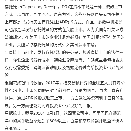
存托凭证(Depository Receipt，DR)在资本市场是一种主流的上市
方式。以百度、阿里巴巴、京东为例，这些互联网巨头公司在美国
上市都是以发行美国存托凭证(ADR)的方式，而且，多数中概股公
司也都是以发行存托凭证的方式在美股上市。因为美国有相关证券
法律规定，在美国上市的企业注册地必须在美国;注册地不在美国的
企业，只能采取存托凭证的方式进入美国资本市场。
与直接上市相比，发行存托凭证的好处是，规避直接上市的法律障
碍、降低企业的发行成本、避免汇兑麻烦等，而缺点主要包括表决
权行权需委托、跨境监管难度以及初始定价过高给投资者带来的风
险。
根据花旗银行的数据，2017年，按交易额计算的全球五大具有流动
性ADR中，中国公司便占据了前四强，分别为阿里、百度、京东和
网易。通过ADR的形式赴美上市，一方面通过筹资有利于自身的发
展，另一方面也能为海外投资者带来良好的回报。
另据统计，截至2018年3月1日，这四家公司中，阿里巴巴在很近一
年中的累计收益率达到了80%以上，百度和京东的累计收益率也均
在40%以上。