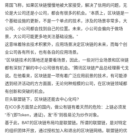
蒋国飞称，如果区块链慢慢地被大家接受，解决了信用的问题，无
论是大公司还是小公司，都会有很多的机会。“本质上，区块链是一
个基础设施的更新，不是一个单点的技术，涉及的场景非常多，大
公司、小公司都会找到自己的位置。未来，小公司会偏向于做场
景，大公司可能更多地关注基础设施。”
这意味着除去技术积累外，应用场景决定区块链的未来，而每个创
业公司各有所长，也有各自的应用场景。
“区块链技术的落地还是要看场景，因此，一些对行业场景和区块链
都有深刻了解的中小公司很有机会。”腾讯区块链产品总经理蔡弋戈
说。在他看来，区块链是一项有着广泛应用前景的技术，有可能渗
透到经济活动的方方面面，无论何种规模的公司，在区块链领域都
有创新和突破的机会。
巨头联盟链下，区块链还能去中心化吗?
在ICO多方面禁止的国内，做公有链有着天然的危险：上链必须发
“币”(即Token，通证)，发“币”则极易沦为炒作对象。
基于此，BAT的区块链布局均是联盟链。所谓的联盟链，是对特定
的组织团体开放，通过授权加入和退出的区块链网络。联盟链的优