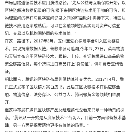
布局思路遵循着技术应用演进路径。“先从公益与互助保险开始，以
区块链解决数据记录的可信;接下来把区块链技术用于物的可信，即
物理空间的存在与数字空间记录之间的可靠映射;再接下来，待区块
链技术应用逐渐成熟后，可以在金融领域探索实现对资产可信登
记、交易以及机构间协同的技术价值。”
在这一路径下，2017年3月，支付宝爱心捐赠平台引入区块链技
术，实现捐赠数据入链，善款来源可追溯;今年2月27日，菜鸟物流
和天猫宣布启用区块链技术，跟踪、上传、查证跨境进口商品的物
流全链路信息，每个跨境进口商品打上“身份证”，供消费者查询验
证。
相比而言，腾讯的区块链布局则借助其社交优势。2017年4月，腾
讯正式发布了区块链方案白皮书，此后其区块链技术在供应链金
融、物流信息、法务存证、公益寻人、腾讯微黄金等领域相继展
开。
但这种布局在腾讯区块链产品总经理蔡弋戈看来只是一种场景的探
索，“腾讯从一开始是从底层技术平台切入，目前一方面储备技术基
础，另一方面是探索落地更多有价值的场景。”