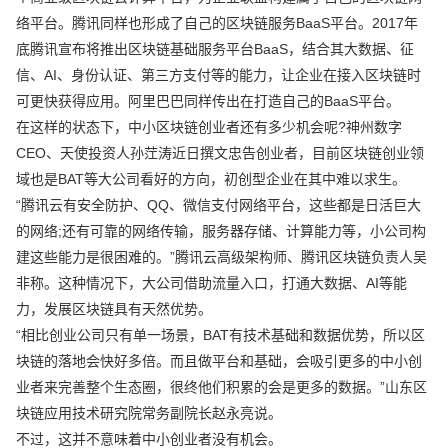
络平台。腾讯同样也形成了自己的区块链服务BaaS平台。2017年
底腾讯宣布将推出区块链基础服务平台BaaS，结合其大数据、征
信、AI、身份认证、第三方支付等的能力，让企业在接入区块链时
可更快获得应用。阿里巴巴同样传出在打造自己的BaaS平台。
在这样的状态下，中小区块链创业者还有多少机会呢?神州数字
CEO、天使投资人孙茳涛近日撰文忠告创业者，目前区块链创业领
域也是BAT等大公司看好的方向，初创型企业在其中难以求生。
“腾讯云有安全防护、QQ、微信支付网络平台，这些都是日活巨大
的网络;还有可靠的网络传输，服务器存储、计算能力等，小公司构
建这些能力是很困难的。”腾讯云高级架构师、腾讯区块链负责人吴
非称。这种情况下，大公司借助流量入口，打通大数据、AI等能
力，发展区块链具有天然优势。
“相比创业公司只有单一场景，BAT有技术基础和数据优势，所以区
块链的落地会快好多倍。而且做平台和基础，会吸引更多的中小创
业者来完善整个生态圈，很终他们积累的会是更多的数据。”山东区
块链应用技术研究院常务副院长赵永亮说。
不过，这并不意味着中小创业者没有机会。