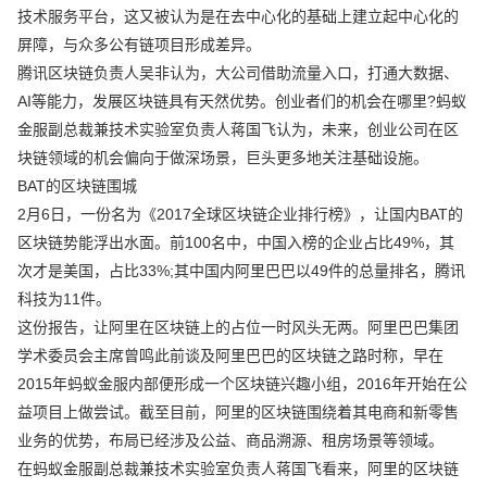
技术服务平台，这又被认为是在去中心化的基础上建立起中心化的
屏障，与众多公有链项目形成差异。
腾讯区块链负责人吴非认为，大公司借助流量入口，打通大数据、
AI等能力，发展区块链具有天然优势。创业者们的机会在哪里?蚂蚁
金服副总裁兼技术实验室负责人蒋国飞认为，未来，创业公司在区
块链领域的机会偏向于做深场景，巨头更多地关注基础设施。
BAT的区块链围城
2月6日，一份名为《2017全球区块链企业排行榜》，让国内BAT的
区块链势能浮出水面。前100名中，中国入榜的企业占比49%，其
次才是美国，占比33%;其中国内阿里巴巴以49件的总量排名，腾讯
科技为11件。
这份报告，让阿里在区块链上的占位一时风头无两。阿里巴巴集团
学术委员会主席曾鸣此前谈及阿里巴巴的区块链之路时称，早在
2015年蚂蚁金服内部便形成一个区块链兴趣小组，2016年开始在公
益项目上做尝试。截至目前，阿里的区块链围绕着其电商和新零售
业务的优势，布局已经涉及公益、商品溯源、租房场景等领域。
在蚂蚁金服副总裁兼技术实验室负责人蒋国飞看来，阿里的区块链