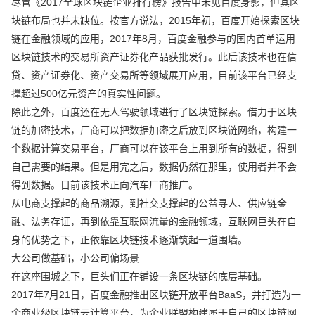
尽管《2017全球区块链企业排行榜》报告中未见百度身影，但其区
块链布局也并未缺位。按官方说法，2015年初，百度开始探索区块
链在金融领域的应用，2017年8月，百度金融参与的国内首单运用
区块链技术的交易所资产证券化产品获批发行。此后该技术也在信
贷、资产证券化、资产交易所等领域展开应用，目前该平台已经支
撑超过500亿元资产的真实性问题。
除此之外，百度还在无人驾驶领域进行了区块链探索。借力于区块
链的加密技术，厂商可以把数据加密之后放到区块链网络，构建一
个数据计算交易平台，厂商可以在该平台上用到所有的数据，得到
自己需要的结果。但是用完之后，数据仍然在那里，使用者并不会
得到数据。目前该技术正向汽车厂商推广。
从电商支撑起的商品溯源，到社交支撑起的公益寻人、供应链金
融、法务存证，再到依靠互联网流量的金融领域，互联网巨头在自
身的优势之下，正依靠区块链技术逐渐筑起一道围墙。
大公司做基础，小公司偏场景
在这座围城之下，巨头们正在铺设一条区块链的底层基础。
2017年7月21日，百度金融推出区块链开放平台BaaS，并打造为一
个商业级区块链云计算平台，为企业联盟构建属于自己的区块链网