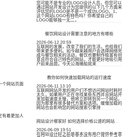
您可能不是专业的LOGO设计人员，但您可以
通过网站开发设计为您提供的以下几个方面来
评估您的LOGO是不是一个成功LOGO。1、
这个网站LOGO有特色吗？你希望自己的
LOGO能够独一无二，
餐饮网站设计需要注意的地方有哪些
2026-06-12 20:59
互联网的发展，改变了我们的生活，也给我们
带来更多便利。如今越来越用户会选择网络完
成与餐饮相关的活动，餐饮也要制作极富有创
意且符合自己特色的网站，才能更好地吸引用
户前来品尝。今天公海赌船就来
教你如何快速加载网站的运行速度
一个网站页面
2026-06-11 13:10
互联网网站开发的用户们不想访问网站时耗时
太久，如果用户正在寻找某些东西并且网站开
发加载速度太慢，他将立即转到另一个网站，
因为那里有很多替代方案和选项。缓慢加载的
网站也会影响您的网站搜索引擎排
定有着更加人
网站设计哪家好 如何选择价格公道的网站公司
2026-06-09 19:51
在网站设计好之前是基本没有用户提供参考意