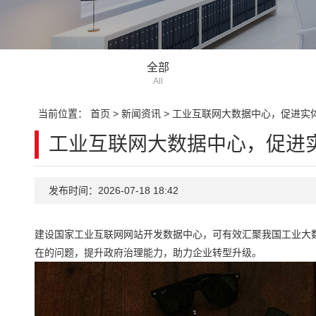
全部
All
当前位置：
首页
>
新闻资讯
>
工业互联网大数据中心，促进实
工业互联网大数据中心，促进
发布时间：2026-07-18 18:42
建设国家工业互联网网站开发数据中心，可有效汇聚我国工业大
在的问题，提升政府治理能力，助力企业转型升级。