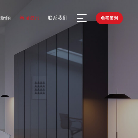
海赌船
新闻资讯
联系我们
免费策划