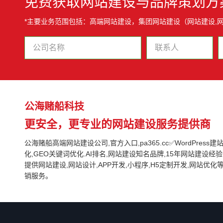
免费获取网站建设与品牌策划方
*主要业务范围包括：高端网站建设，集团网站建设（网站建设,
公海赌船科技
更安全，更专业的网站建设服务提供商
公海赌船高端网站建设公司,官方入口,pa365.cc✅WordPress建站,G
化,GEO关键词优化.AI排名,网站建设知名品牌,15年网站建设经验,
提供网站建设,网站设计,APP开发,小程序,H5定制开发,网站优
销服务。