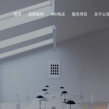
首页
品牌案例
400电话
服务项目
关于公