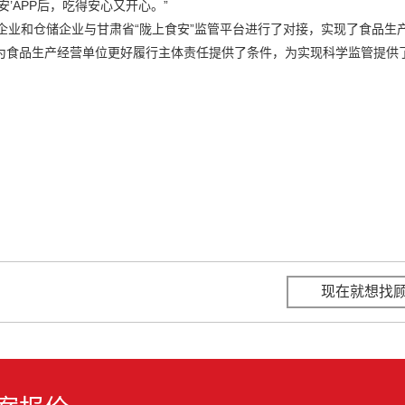
’APP后，吃得安心又开心。”
企业和仓储企业与甘肃省“陇上食安”监管平台进行了对接，实现了食品生
为食品生产经营单位更好履行主体责任提供了条件，为实现科学监管提供
现在就想找