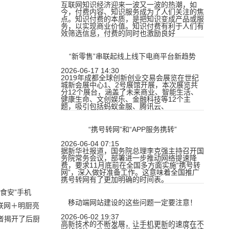
互联网知识经济迎来一波又一波的热潮，如
今，付费内容、知识服务成为了人们关注的焦
点。知识付费的本质，是把知识变成产品或服
务，以实现商业价值。知识付费有利于人们有
效筛选信息，付费的同时也激励良好
“新零售”串联起线上线下电商平台新趋势
2026-06-17 14:30
2019年成都全球创新创业交易会展览在世纪
城新会展中心1、2号展馆开展，本次展览共
分12个展台，涵盖了未来商业、智能生活、
健康生命、文创娱乐、金融科技等12个主
题，吸引包括蚂蚁金服、腾讯云、
“携号转网”和“APP服务携转”
2026-06-04 07:15
据新华社报道，国务院总理李克强主持召开国
务院常务会议，部署进一步推动网络提速降
费，要求11月底前在全国多方面实施“携号转
网”，深入做好准备工作。这意味着全国推广
携号转网有了更加明确的时间表。
食安”手机
移动端网站建设的这些问题一定要注意！
联网＋明厨亮
2026-06-02 19:37
者揭开了后厨
高新技术的不断发展，让手机更新的速度在不