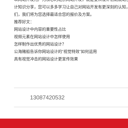
计知识分享，您可以多多学习让自己对网站开发有更深刻的认知
们，我们将为您选择最适合您的报价及方案。
推荐好文：
网站设计中内容的重要性占比
视频元素在网站设计中怎样使用
怎样制作出优秀的网站设计？
公海赌船告诉你网站设计的“视觉特效”如何运用
具有视觉冲击的网站设计更宣传效果
13087420532