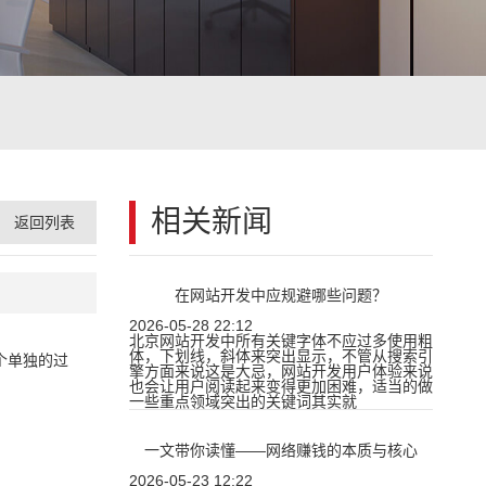
相关新闻
返回列表
在网站开发中应规避哪些问题？
2026-05-28 22:12
北京网站开发中所有关键字体不应过多使用粗
体，下划线，斜体来突出显示，不管从搜索引
个单独的过
擎方面来说这是大忌，网站开发用户体验来说
也会让用户阅读起来变得更加困难，适当的做
一些重点领域突出的关键词其实就
一文带你读懂——网络赚钱的本质与核心
2026-05-23 12:22