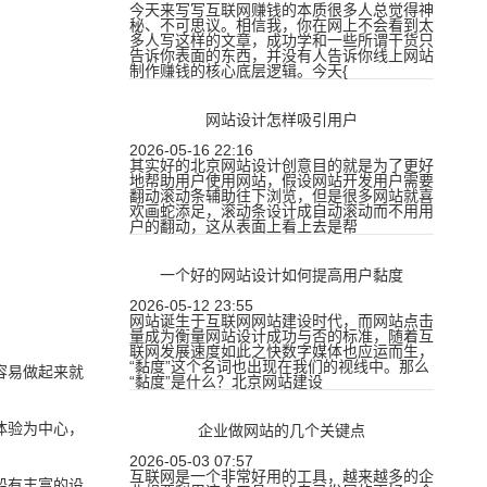
今天来写写互联网赚钱的本质很多人总觉得神
秘、不可思议。相信我，你在网上不会看到太
多人写这样的文章，成功学和一些所谓干货只
告诉你表面的东西，并没有人告诉你线上网站
制作赚钱的核心底层逻辑。今天{
网站设计怎样吸引用户
2026-05-16 22:16
其实好的北京网站设计创意目的就是为了更好
地帮助用户使用网站，假设网站开发用户需要
翻动滚动条辅助往下浏览，但是很多网站就喜
欢画蛇添足，滚动条设计成自动滚动而不用用
户的翻动，这从表面上看上去是帮
一个好的网站设计如何提高用户黏度
2026-05-12 23:55
网站诞生于互联网网站建设时代，而网站点击
量成为衡量网站设计成功与否的标准，随着互
联网发展速度如此之快数字媒体也应运而生，
“黏度”这个名词也出现在我们的视线中。那么
容易做起来就
“黏度”是什么？北京网站建设
体验为中心，
企业做网站的几个关键点
2026-05-03 07:57
互联网是一个非常好用的工具，越来越多的企
船有丰富的设