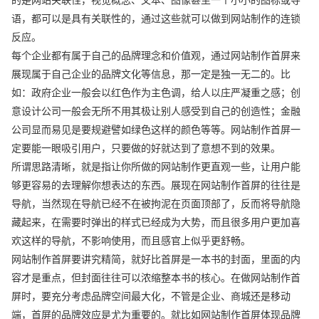
语，都可以是具有关联性的，通过这些就可以做到网站制作的连锁
反应。
每个企业都有属于自己的品牌理念和价值观，通过网站制作首屏来
展现属于自己企业的品牌文化等信息，那一定是独一无二的。比
如：政府企业一般会以红色作为主色调，给人以庄严凝重之感；创
意设计公司一般会无所不用其极让别人感受到自己的创造性；金融
公司显而易见是要规避譬如绿色这样的颜色等等。网站制作首屏一
定要能一眼吸引用户，只要做的好就达到了意想不到的效果。
所谓思路清晰，就是指让你所做的网站制作更直观一些，让用户能
够更容易的去理解你想表达的东西。展现在网站制作首屏的往往是
导航，当然现在导航已经不在被拘泥在页面顶部了，反而将导航隐
藏起来，在需要时弹出的样式已经成为大势，而且很多用户更加喜
欢这样的导航，不影响使用，而且感官上似乎更舒畅。
网站制作首屏要讲究精简，就好比首屏是一本书的封面，里面的内
容才是重点，但封面往往可以浓缩整本书的核心。在做网站制作首
屏时，要充分考虑品牌空间最大化，不管是企业、商城还是移动
端，首屏的品牌效应是尤为重要的。就比如网站制作首屏体现品牌