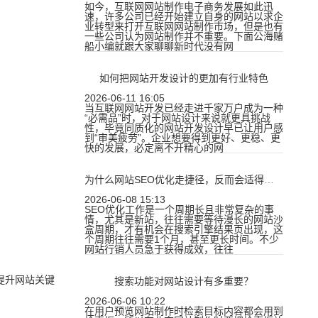
如今，互联网网站制作电子商务发展如此迅
速，许多公司已经开始建立自身的网站以求企
业转型来打开互联网网站制作市场，但是也有
一些公司认为网站制作并不重要。下面公海赌
船小编就跟大家聊聊新时代没有网
如何把网站开发设计的更加有行业特色
2026-06-11 16:05
当互联网网站开发已经走进千家万户成为一种
“必需品”时，对于网站设计来说就更具挑战
性，毕竟同质化的网站开发设计早已让用户感
到“审美疲劳”。企业想要得到更好、更稳、更
快的发展，必定离不开精心的网
为什么网站SEO优化走捷径，反而会适得其反
2026-06-08 15:13
SEO优化工作是一个周期长且非常复杂的事
情，尤其是新站，往往需要等待漫长的网站沙
盒周期，才有机会在搜索引擎结果页出现，这
个周期往往需要1个月，甚至更长时间。不少
网站行销人员急于获得成效，往往
提升网站关键
搜索功能对网站设计有多重要？
2026-06-06 10:22
在用户预览网站制作时检索目标内容都会用到