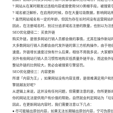
? 网站从在某时期发过违规内容或曾使用SEO黑帽手段，被搜索
? 域名被泛解析，在启用的时候，存在大量垃圾数据，影响网站用
? 虽然网站域名有一定的年龄，但因为存在长时间没有运营网站
因此，在注册域名时，别过分追求域名注册的数量，也别以为注
SEO优化捷径二：买卖外链
购买外链，是很多网站行销人员都会做的事情，尤其在操作新站
大多数网站行销人员都会由代发外链的第三方机构操作，由于他
速度。外链增长速度过快有什么后果，相信不用我多说，大家都
另外有些网站行销人员习惯性地购买低质量外链平台，而这些外
整站外链的比例较大，势必会被搜索引擎惩罚。
SEO优化捷径三：内容更新
所谓「内容为王」，如果网站没有内容支撑，是很难满足用户和
擎就越友好呢?
从逻辑上来说，这并没有任何问题，但需要注意的是，你所更新
你的网站无法提供用户有价值的帮助，自然就会判定网站为「垃
因此，在更新网站内容时，我们需要注意以下几点：
● 尽可能输出原创内容，如果无法长期输出原创内容，宁可伪原