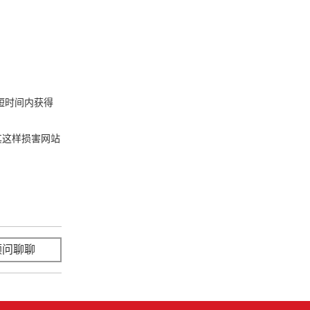
短时间内获得
其这样损害网站
顾问聊聊
立即咨询