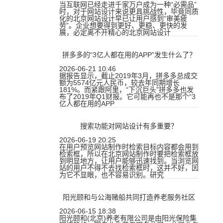
当互联网已经走进千家万户成为一种“必需品”
时，对于网站设计来说更具挑战性，毕竟同质
化的北京网站设计早已让用户感到“审美疲
劳”。企业想要得到更好、更稳、更快的发
展，必定离不开精心的北京网站设计
拼多多的“3亿人都在用的APP”发生什么了？
2026-06-21 10:46
据报告显示，截止2019年3月，拼多多总成交
额为5574亿元人民币，较去年同期增长
181%。而紧跟阿里，“下沉巨头”拼多多也发
布了2019年Q1财报。它可能再也不是那个“3
亿人都在用的APP
搜索功能对网站设计有多重要？
2026-06-19 20:25
在用户预览网站制作时检索目标内容都会用到
检索框，所以在北京网站制作时要把检索框放
到明显地方，让用户能够迅速找到。当浏览网
站的用户不得不去找检索框时，这并不好，因
为它不显眼，也不容易识别。研究
阳光颐和与公海赌船共同打造养老服务社区
2026-06-15 18:38
阳光颐和(北京)养老有限公司是由阳光保险集