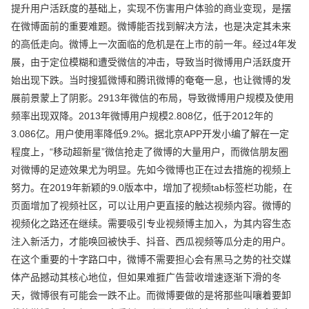
提升用户活跃度的基础上，实现不伤害用户体验的商业变现，是摆
在微博面前的重要难题。微博能否找到解决方法，也是决定其未来
的高低走向。微博上一次面临的危机是在上市的前一年。经过4年发
展，由于定位模糊和遭受微信的冲击，导致当时微博用户活跃度开
始出现下跌。当时搜狐微博和腾讯微博的奄奄一息，也让微博的发
展前景蒙上了阴影。2913年微信的布局，导致微博用户规模及使用
频率出现双降。2013年微博用户规模2.808亿，低于2012年的
3.086亿。用户使用率降低9.2%。据北京APP开发小编了解在一定
程度上，“移动超新星”微信抢走了微博的大量用户，而微信朋友圈
对微博的足迹效果尤为明显。先如今微博也正在过去措施的视频上
努力。在2019年新颖的9.0版本中，增加了视频tab标签栏功能，在
页面增加了视频社区，可以让用户更直接的触达视频内容。微博的
视频化之路还在继续。需要吸引专业视频博主加入，为其内容生态
注入新活力，才能唤回被快手、抖音、西瓜视频等瓜分走的用户。
在这个重要的十字路口中，微博不需要担心会有黑马之势的社交媒
体产品撼动其核心地位，但如果难捱广告营收增速逐渐下滑的冬
天，微博很有可能会一跌不止。而微博要做的是将那些叫嚷着要卸