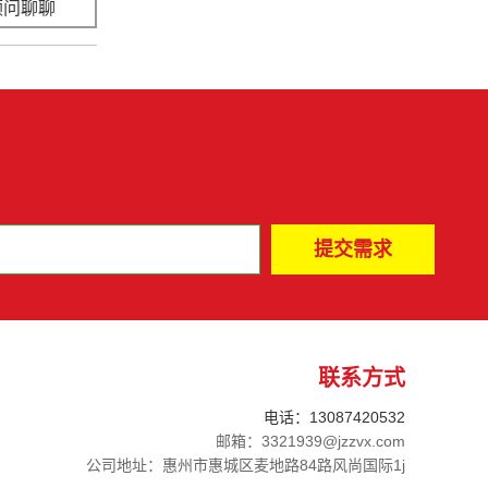
顾问聊聊
立即咨询
联系方式
电话：13087420532
邮箱：3321939@jzzvx.com
公司地址：惠州市惠城区麦地路84路风尚国际1j