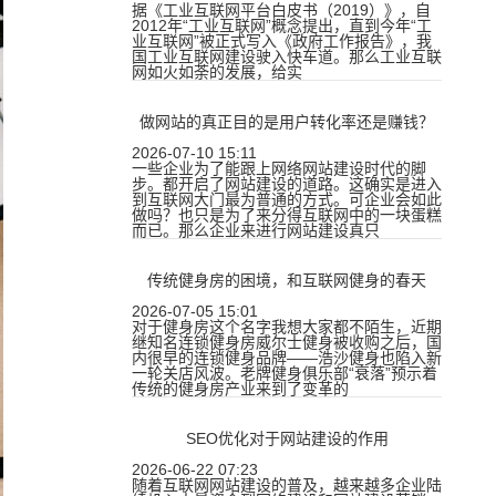
据《工业互联网平台白皮书（2019）》，自
2012年“工业互联网”概念提出，直到今年“工
业互联网”被正式写入《政府工作报告》，我
国工业互联网建设驶入快车道。那么工业互联
网如火如荼的发展，给实
做网站的真正目的是用户转化率还是赚钱？
2026-07-10 15:11
一些企业为了能跟上网络网站建设时代的脚
步。都开启了网站建设的道路。这确实是进入
到互联网大门最为普通的方式。可企业会如此
做吗？也只是为了来分得互联网中的一块蛋糕
而已。那么企业来进行网站建设真只
传统健身房的困境，和互联网健身的春天
2026-07-05 15:01
对于健身房这个名字我想大家都不陌生，近期
继知名连锁健身房威尔士健身被收购之后，国
内很早的连锁健身品牌——浩沙健身也陷入新
一轮关店风波。老牌健身俱乐部“衰落”预示着
传统的健身房产业来到了变革的
SEO优化对于网站建设的作用
2026-06-22 07:23
随着互联网网站建设的普及，越来越多企业陆