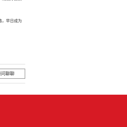
路，早日成为
顾问聊聊
立即咨询