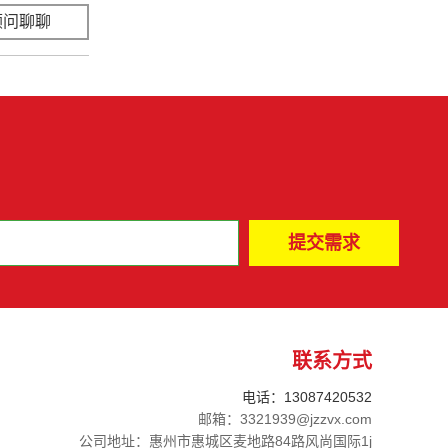
顾问聊聊
立即咨询
联系方式
电话：13087420532
邮箱：3321939@jzzvx.com
公司地址：惠州市惠城区麦地路84路风尚国际1j