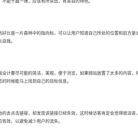
，不能千篇一律，应该有所突出，有各自的特色。
航好比是一片森林中的指向标，可以让用户知道自己所处的位置和前方是
失自我。
面设计要尽可能的简洁，美观，便于浏览，如果网站放置了太多的内容，
览的时候能马上找到自己的目标信息。
勃的去点击链接，却发现该链接已经失效，这时候访客肯定会觉得很沮丧
否有效，以避免减少用户的流失。